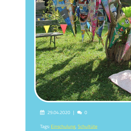
Posted
Comments
29.04.2020
0
on
Tagged
Tags:
Einschulung
,
Schultüte