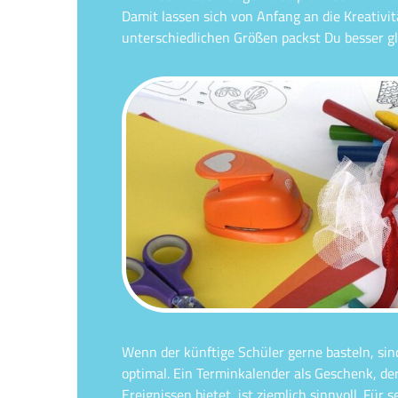
Damit lassen sich von Anfang an die Kreativit
unterschiedlichen Größen packst Du besser gl
Wenn der künftige Schüler gerne basteln, sind
optimal. Ein Terminkalender als Geschenk, de
Ereignissen bietet, ist ziemlich sinnvoll. Für