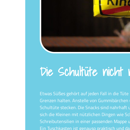
Die Schultüte nicht 
Etwas Süßes gehört auf jeden Fall in die Tüt
Grenzen halten. Anstelle von Gummibärchen u
Schultüte stecken. Die Snacks sind nahrhaft 
sich die Kleinen mit nützlichen Dingen wie S
Schreibutensilien in einer passenden Mappe 
Ein Tuschkasten ist genauso praktisch und da