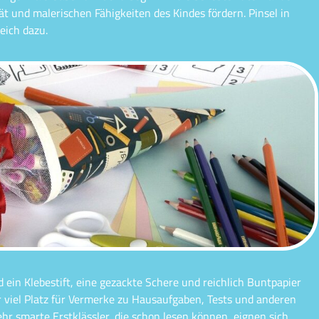
ät und malerischen Fähigkeiten des Kindes fördern. Pinsel in
eich dazu.
 ein Klebestift, eine gezackte Schere und reichlich Buntpapier
r viel Platz für Vermerke zu Hausaufgaben, Tests und anderen
 sehr smarte Erstklässler, die schon lesen können, eignen sich