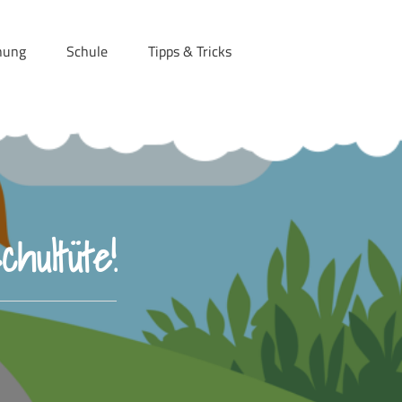
hung
Schule
Tipps & Tricks
hultüte!