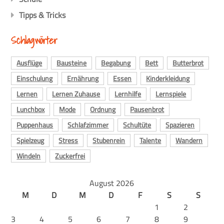
Tipps & Tricks
Schlagwörter
Ausflüge
Bausteine
Begabung
Bett
Butterbrot
Einschulung
Ernährung
Essen
Kinderkleidung
Lernen
Lernen Zuhause
Lernhilfe
Lernspiele
Lunchbox
Mode
Ordnung
Pausenbrot
Puppenhaus
Schlafzimmer
Schultüte
Spazieren
Spielzeug
Stress
Stubenrein
Talente
Wandern
Windeln
Zuckerfrei
August 2026
M
D
M
D
F
S
S
1
2
3
4
5
6
7
8
9