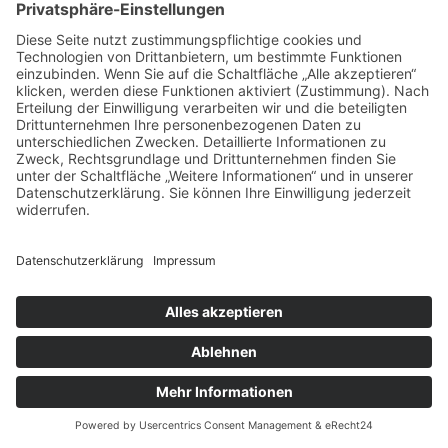
Wie oft sollte ich die Haut meines
Kindes pflegen?
Eine tägliche Pflege
nach dem Baden oder Waschen ist
ideal, um die Haut mit Feuchtigkeit zu
versorgen und zu schützen.
Sind natürliche Produkte für alle
Kinderhauttypen geeignet?
Ja,
natürliche Pflegeprodukte sind in der
Regel gut verträglich, auch für
sensible oder allergiegefährdete Haut.
Kann ich normale
Erwachsenenprodukte für mein
Kind verwenden?
Besser nicht, da
diese oft zu stark oder mit
ungeeigneten Inhaltsstoffen formuliert
sind.
Wann sollte ich bei Hautproblemen
einen Arzt aufsuchen?
Wenn