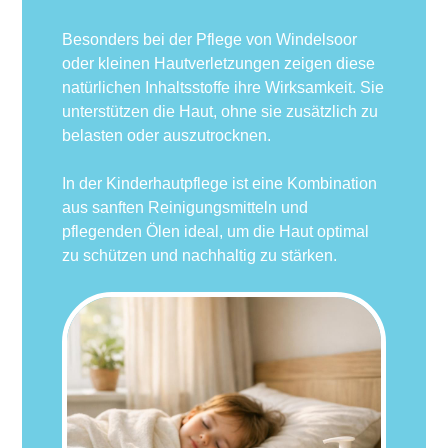
Besonders bei der Pflege von Windelsoor
oder kleinen Hautverletzungen zeigen diese
natürlichen Inhaltsstoffe ihre Wirksamkeit. Sie
unterstützen die Haut, ohne sie zusätzlich zu
belasten oder auszutrocknen.
In der Kinderhautpflege ist eine Kombination
aus sanften Reinigungsmitteln und
pflegenden Ölen ideal, um die Haut optimal
zu schützen und nachhaltig zu stärken.