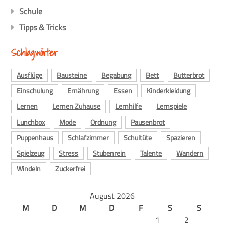
Schule
Tipps & Tricks
Schlagwörter
Ausflüge
Bausteine
Begabung
Bett
Butterbrot
Einschulung
Ernährung
Essen
Kinderkleidung
Lernen
Lernen Zuhause
Lernhilfe
Lernspiele
Lunchbox
Mode
Ordnung
Pausenbrot
Puppenhaus
Schlafzimmer
Schultüte
Spazieren
Spielzeug
Stress
Stubenrein
Talente
Wandern
Windeln
Zuckerfrei
August 2026
M
D
M
D
F
S
S
1
2