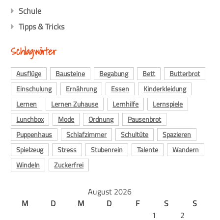
Schule
Tipps & Tricks
Schlagwörter
Ausflüge
Bausteine
Begabung
Bett
Butterbrot
Einschulung
Ernährung
Essen
Kinderkleidung
Lernen
Lernen Zuhause
Lernhilfe
Lernspiele
Lunchbox
Mode
Ordnung
Pausenbrot
Puppenhaus
Schlafzimmer
Schultüte
Spazieren
Spielzeug
Stress
Stubenrein
Talente
Wandern
Windeln
Zuckerfrei
August 2026
M
D
M
D
F
S
S
1
2