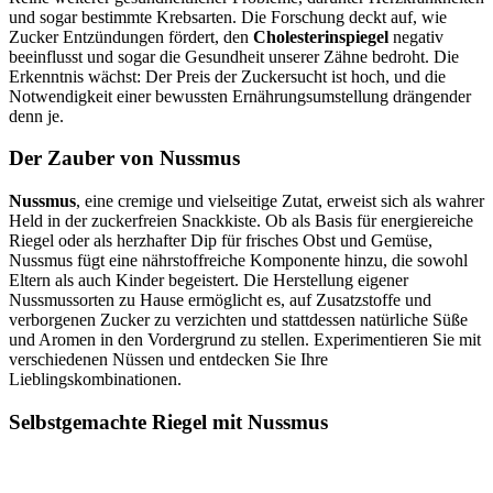
und sogar bestimmte Krebsarten. Die Forschung deckt auf, wie
Zucker Entzündungen fördert, den
Cholesterinspiegel
negativ
beeinflusst und sogar die Gesundheit unserer Zähne bedroht. Die
Erkenntnis wächst: Der Preis der Zuckersucht ist hoch, und die
Notwendigkeit einer bewussten Ernährungsumstellung drängender
denn je.
Der Zauber von Nussmus
Nussmus
, eine cremige und vielseitige Zutat, erweist sich als wahrer
Held in der zuckerfreien Snackkiste. Ob als Basis für energiereiche
Riegel oder als herzhafter Dip für frisches Obst und Gemüse,
Nussmus fügt eine nährstoffreiche Komponente hinzu, die sowohl
Eltern als auch Kinder begeistert. Die Herstellung eigener
Nussmussorten zu Hause ermöglicht es, auf Zusatzstoffe und
verborgenen Zucker zu verzichten und stattdessen natürliche Süße
und Aromen in den Vordergrund zu stellen. Experimentieren Sie mit
verschiedenen Nüssen und entdecken Sie Ihre
Lieblingskombinationen.
Selbstgemachte Riegel mit Nussmus