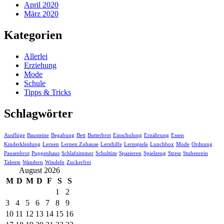
April 2020
März 2020
Kategorien
Allerlei
Erziehung
Mode
Schule
Tipps & Tricks
Schlagwörter
Ausflüge
Bausteine
Begabung
Bett
Butterbrot
Einschulung
Ernährung
Essen
Kinderkleidung
Lernen
Lernen Zuhause
Lernhilfe
Lernspiele
Lunchbox
Mode
Ordnung
Pausenbrot
Puppenhaus
Schlafzimmer
Schultüte
Spazieren
Spielzeug
Stress
Stubenrein
Talente
Wandern
Windeln
Zuckerfrei
August 2026
M
D
M
D
F
S
S
1
2
3
4
5
6
7
8
9
10
11
12
13
14
15
16