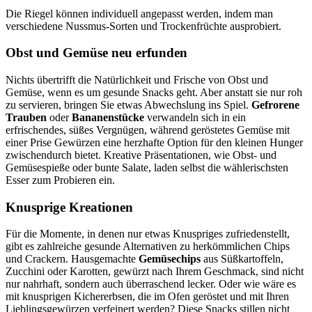
Die Riegel können individuell angepasst werden, indem man
verschiedene Nussmus-Sorten und Trockenfrüchte ausprobiert.
Obst und Gemüse neu erfunden
Nichts übertrifft die Natürlichkeit und Frische von Obst und
Gemüse, wenn es um gesunde Snacks geht. Aber anstatt sie nur roh
zu servieren, bringen Sie etwas Abwechslung ins Spiel.
Gefrorene
Trauben
oder
Bananenstücke
verwandeln sich in ein
erfrischendes, süßes Vergnügen, während geröstetes Gemüse mit
einer Prise Gewürzen eine herzhafte Option für den kleinen Hunger
zwischendurch bietet. Kreative Präsentationen, wie Obst- und
Gemüsespieße oder bunte Salate, laden selbst die wählerischsten
Esser zum Probieren ein.
Knusprige Kreationen
Für die Momente, in denen nur etwas Knuspriges zufriedenstellt,
gibt es zahlreiche gesunde Alternativen zu herkömmlichen Chips
und Crackern. Hausgemachte
Gemüsechips
aus Süßkartoffeln,
Zucchini oder Karotten, gewürzt nach Ihrem Geschmack, sind nicht
nur nahrhaft, sondern auch überraschend lecker. Oder wie wäre es
mit knusprigen Kichererbsen, die im Ofen geröstet und mit Ihren
Lieblingsgewürzen verfeinert werden? Diese Snacks stillen nicht