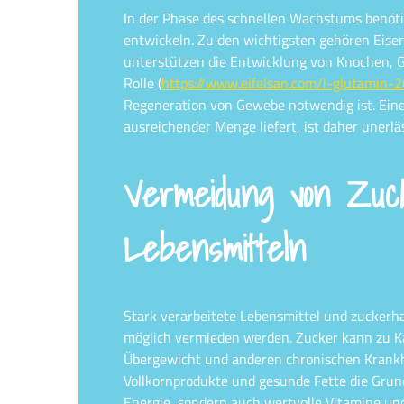
In der Phase des schnellen Wachstums benötig
entwickeln. Zu den wichtigsten gehören Eise
unterstützen die Entwicklung von Knochen, G
Rolle (
https://www.eifelsan.com/l-glutamin-
Regeneration von Gewebe notwendig ist. Eine
ausreichender Menge liefert, ist daher unerläs
Vermeidung von Zuck
Lebensmitteln
Stark verarbeitete Lebensmittel und zuckerha
möglich vermieden werden. Zucker kann zu Ka
Übergewicht und anderen chronischen Krankhe
Vollkornprodukte und gesunde Fette die Grund
Energie, sondern auch wertvolle Vitamine und