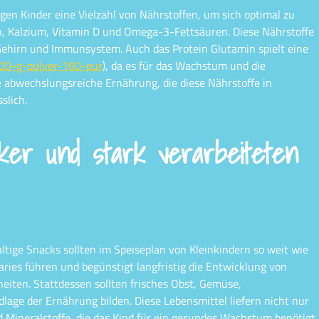
en Kinder eine Vielzahl von Nährstoffen, um sich optimal zu
n, Kalzium, Vitamin D und Omega-3-Fettsäuren. Diese Nährstoffe
ehirn und Immunsystem. Auch das Protein Glutamin spielt eine
200-g-pulver-100-pur
), da es für das Wachstum und die
 abwechslungsreiche Ernährung, die diese Nährstoffe in
slich.
er und stark verarbeiteten
ltige Snacks sollten im Speiseplan von Kleinkindern so weit wie
ries führen und begünstigt langfristig die Entwicklung von
iten. Stattdessen sollten frisches Obst, Gemüse,
lage der Ernährung bilden. Diese Lebensmittel liefern nicht nur
 Mineralstoffe, die das Kind für ein gesundes Wachstum benötigt.