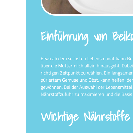
Einführung von Beik
Etwa ab dem sechsten Lebensmonat kann Beik
über die Muttermilch allein hinausgeht. Dabei
richtigen Zeitpunkt zu wählen. Ein langsamer
püriertem Gemüse und Obst, kann helfen, de
gewöhnen. Bei der Auswahl der Lebensmittel 
Nährstoffzufuhr zu maximieren und die Basis
Wichtige Nährstoffe 