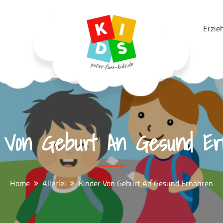
Erzie
Gutes Für Kids
 Von Geburt An Gesund E
Home
Allerlei
Kinder Von Geburt An Gesund Ernähren