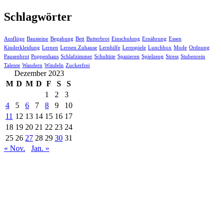
Schlagwörter
Ausflüge
Bausteine
Begabung
Bett
Butterbrot
Einschulung
Ernährung
Essen
Kinderkleidung
Lernen
Lernen Zuhause
Lernhilfe
Lernspiele
Lunchbox
Mode
Ordnung
Pausenbrot
Puppenhaus
Schlafzimmer
Schultüte
Spazieren
Spielzeug
Stress
Stubenrein
Talente
Wandern
Windeln
Zuckerfrei
Dezember 2023
M
D
M
D
F
S
S
1
2
3
4
5
6
7
8
9
10
11
12
13
14
15
16
17
18
19
20
21
22
23
24
25
26
27
28
29
30
31
« Nov.
Jan. »