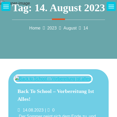
Skip
Tag:
14. August 2023
to
content
Home
2023
August
14
Back To School – Vorbereitung Ist
Alles!
Posted
Comments
14.08.2023
0
on
Der Sommer neigt sich dem Ende zu, und