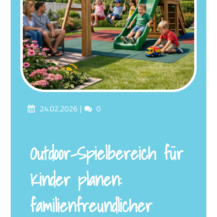
Posted
Comments
24.02.2026
0
on
Outdoor-Spielbereich für
Kinder planen:
familienfreundlicher