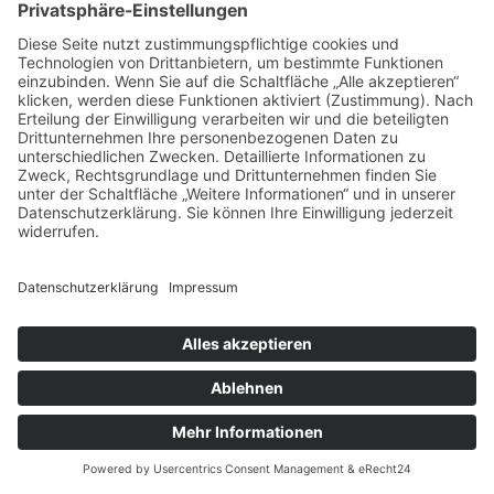
Schule
Tipps & Tricks
Schlagwörter
Ausflüge
Bausteine
Begabung
Bett
Butterbrot
Einschulung
Ernährung
Essen
Kinderkleidung
Lernen
Lernen Zuhause
Lernhilfe
Lernspiele
Lunchbox
Mode
Ordnung
Pausenbrot
Puppenhaus
Schlafzimmer
Schultüte
Spazieren
Spielzeug
Stress
Stubenrein
Talente
Wandern
Windeln
Zuckerfrei
August 2026
M
D
M
D
F
S
S
1
2