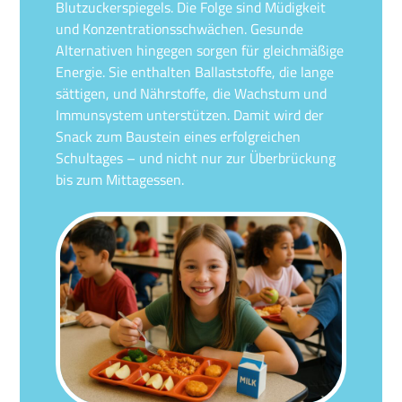
Blutzuckerspiegels. Die Folge sind Müdigkeit
und Konzentrationsschwächen. Gesunde
Alternativen hingegen sorgen für gleichmäßige
Energie. Sie enthalten Ballaststoffe, die lange
sättigen, und Nährstoffe, die Wachstum und
Immunsystem unterstützen. Damit wird der
Snack zum Baustein eines erfolgreichen
Schultages – und nicht nur zur Überbrückung
bis zum Mittagessen.