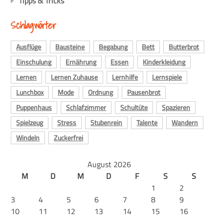
Tipps & Tricks
Schlagwörter
Ausflüge
Bausteine
Begabung
Bett
Butterbrot
Einschulung
Ernährung
Essen
Kinderkleidung
Lernen
Lernen Zuhause
Lernhilfe
Lernspiele
Lunchbox
Mode
Ordnung
Pausenbrot
Puppenhaus
Schlafzimmer
Schultüte
Spazieren
Spielzeug
Stress
Stubenrein
Talente
Wandern
Windeln
Zuckerfrei
August 2026
M
D
M
D
F
S
S
1
2
3
4
5
6
7
8
9
10
11
12
13
14
15
16