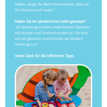
helfen, steigt die Wahrscheinlichkeit, dass sie
ihre Snacks auch essen.“
Haben Sie ein persönliches Lieblingsrezept?
„Ich bereite gern kleine Haferflocken-Bällchen
mit Nüssen und Trockenfrüchten zu. Sie sind
schnell gemacht und kommen bei Kindern
immer gut an.“
Vielen Dank für die hilfreichen Tipps.