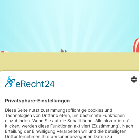
Datenschutz
Impressum
Copyright © 2026
Gutes für Kids
. | Kids Education by
Theme Palace