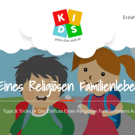
Erzie
Gutes Für Kids
Eines Religiösen Familienleb
Tipps & Tricks
Der Einfluss Eines Religiösen Familienlebens A