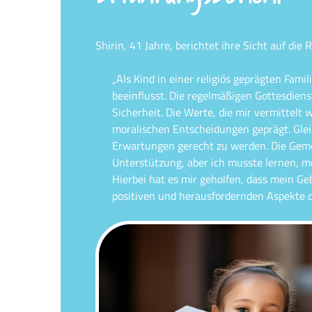
Shirin, 41 Jahre, berichtet ihre Sicht auf die R
„Als Kind in einer religiös geprägten Fami
beeinflusst. Die regelmäßigen Gottesdien
Sicherheit. Die Werte, die mir vermittelt
moralischen Entscheidungen geprägt. Gleic
Erwartungen gerecht zu werden. Die Gemei
Unterstützung, aber ich musste lernen, me
Hierbei hat es mir geholfen, dass mein Geb
positiven und herausfordernden Aspekte 