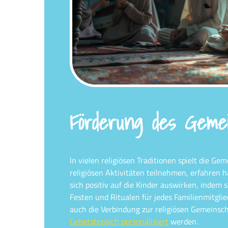
Förderung des Gemei
In vielen religiösen Traditionen spielt die Ge
religiösen Aktivitäten teilnehmen, erfahren 
sich positiv auf die Kinder auswirken, indem 
Festen und Ritualen für jedes Familienmitglie
auch die Verbindung zur religiösen Gemeinsch
Gebetsteppich personalisiert
werden.