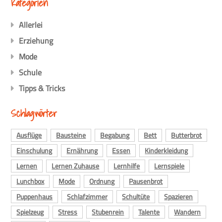
Kategorien
Allerlei
Erziehung
Mode
Schule
Tipps & Tricks
Schlagwörter
Ausflüge
Bausteine
Begabung
Bett
Butterbrot
Einschulung
Ernährung
Essen
Kinderkleidung
Lernen
Lernen Zuhause
Lernhilfe
Lernspiele
Lunchbox
Mode
Ordnung
Pausenbrot
Puppenhaus
Schlafzimmer
Schultüte
Spazieren
Spielzeug
Stress
Stubenrein
Talente
Wandern