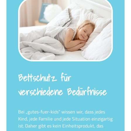
Bettschutz für
verschiedene Bedürfnisse
Bei „gutes-fuer-kids“ wissen wir, dass jedes
Kind, jede Familie und jede Situation einzigartig
ist. Daher gibt es kein Einheitsprodukt, das