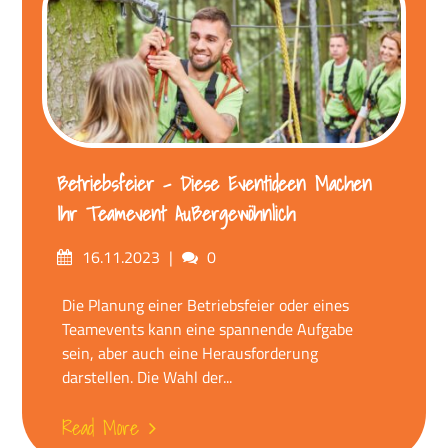
Betriebsfeier – Diese Eventideen Machen
Ihr Teamevent Außergewöhnlich
Posted
Comments
16.11.2023
0
on
Die Planung einer Betriebsfeier oder eines
Teamevents kann eine spannende Aufgabe
sein, aber auch eine Herausforderung
darstellen. Die Wahl der...
Read More