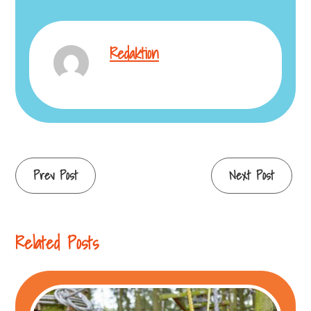
Redaktion
Continue
Prev Post
Next Post
Reading
Related Posts