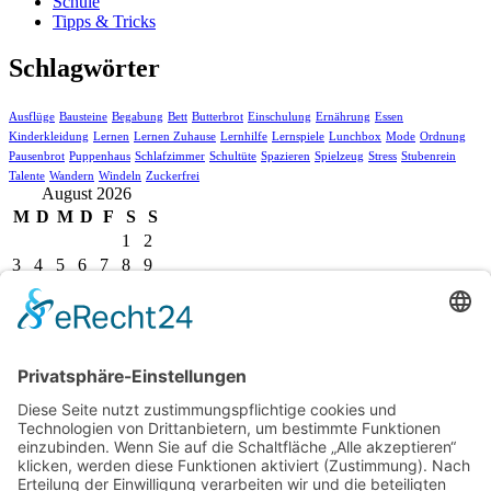
Schule
Tipps & Tricks
Schlagwörter
Ausflüge
Bausteine
Begabung
Bett
Butterbrot
Einschulung
Ernährung
Essen
Kinderkleidung
Lernen
Lernen Zuhause
Lernhilfe
Lernspiele
Lunchbox
Mode
Ordnung
Pausenbrot
Puppenhaus
Schlafzimmer
Schultüte
Spazieren
Spielzeug
Stress
Stubenrein
Talente
Wandern
Windeln
Zuckerfrei
August 2026
M
D
M
D
F
S
S
1
2
3
4
5
6
7
8
9
10
11
12
13
14
15
16
17
18
19
20
21
22
23
24
25
26
27
28
29
30
31
« Juli