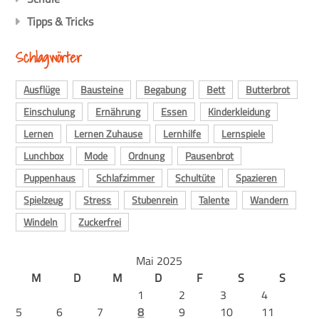
Tipps & Tricks
Schlagwörter
Ausflüge
Bausteine
Begabung
Bett
Butterbrot
Einschulung
Ernährung
Essen
Kinderkleidung
Lernen
Lernen Zuhause
Lernhilfe
Lernspiele
Lunchbox
Mode
Ordnung
Pausenbrot
Puppenhaus
Schlafzimmer
Schultüte
Spazieren
Spielzeug
Stress
Stubenrein
Talente
Wandern
Windeln
Zuckerfrei
Mai 2025
M
D
M
D
F
S
S
1
2
3
4
5
6
7
8
9
10
11