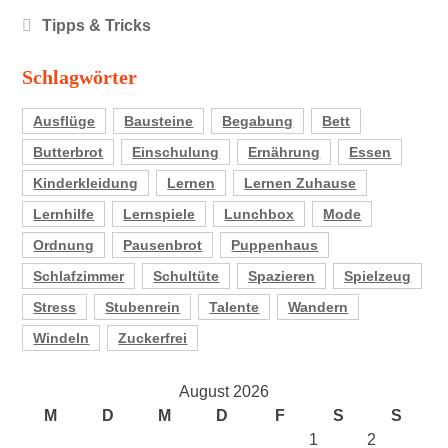
Tipps & Tricks
Schlagwörter
Ausflüge
Bausteine
Begabung
Bett
Butterbrot
Einschulung
Ernährung
Essen
Kinderkleidung
Lernen
Lernen Zuhause
Lernhilfe
Lernspiele
Lunchbox
Mode
Ordnung
Pausenbrot
Puppenhaus
Schlafzimmer
Schultüte
Spazieren
Spielzeug
Stress
Stubenrein
Talente
Wandern
Windeln
Zuckerfrei
August 2026
M
D
M
D
F
S
S
1
2